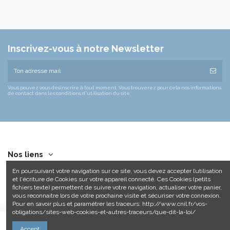
Inscrivez-vous à notre Newsletter
Vous pouvez vous désinscrire à tout moment. Vous trouverez pour cela nos informations
de contact dans les conditions d'utilisation du site.
Nos liens
En poursuivant votre navigation sur ce site, vous devez accepter l’utilisation
Contact us
et l'écriture de Cookies sur votre appareil connecté. Ces Cookies (petits
fichiers texte) permettent de suivre votre navigation, actualiser votre panier,
vous reconnaitre lors de votre prochaine visite et sécuriser votre connexion.
Pour en savoir plus et paramétrer les traceurs: http://www.cnil.fr/vos-
obligations/sites-web-cookies-et-autres-traceurs/que-dit-la-loi/
Ajouter au panier
Accept