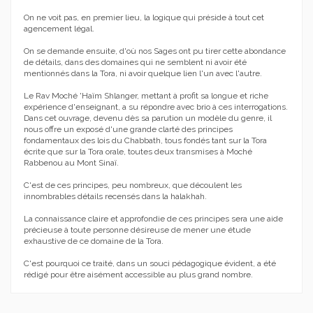
On ne voit pas, en premier lieu, la logique qui préside à tout cet
agencement légal.
On se demande ensuite, d'où nos Sages ont pu tirer cette abondance
de détails, dans des domaines qui ne semblent ni avoir été
mentionnés dans la Tora, ni avoir quelque lien l'un avec l'autre.
Le Rav Moché 'Haïm Shlanger, mettant à profit sa longue et riche
expérience d'enseignant, a su répondre avec brio à ces interrogations.
Dans cet ouvrage, devenu dès sa parution un modèle du genre, il
nous offre un exposé d'une grande clarté des principes
fondamentaux des lois du Chabbath, tous fondés tant sur la Tora
écrite que sur la Tora orale, toutes deux transmises à Moché
Rabbenou au Mont Sinaï.
C'est de ces principes, peu nombreux, que découlent les
innombrables détails recensés dans la halakhah.
La connaissance claire et approfondie de ces principes sera une aide
précieuse à toute personne désireuse de mener une étude
exhaustive de ce domaine de la Tora.
C'est pourquoi ce traité, dans un souci pédagogique évident, a été
rédigé pour être aisément accessible au plus grand nombre.