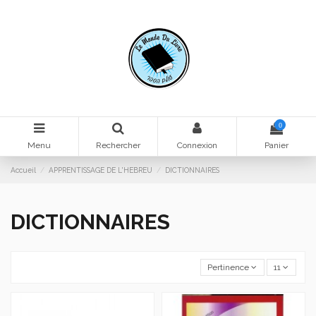
0
Menu
Rechercher
Connexion
Panier
Accueil
APPRENTISSAGE DE L'HEBREU
DICTIONNAIRES
DICTIONNAIRES
Pertinence
11