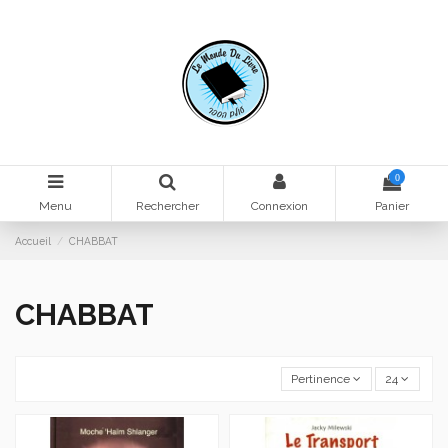
0
Menu
Rechercher
Connexion
Panier
Accueil
CHABBAT
CHABBAT
Pertinence
24