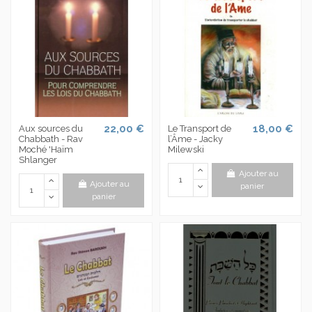
22,00 €
18,00 €
Aux sources du
Le Transport de
Chabbath - Rav
l’Âme - Jacky
Moché 'Haïm
Milewski
Shlanger
Ajouter au
Ajouter au
panier
panier