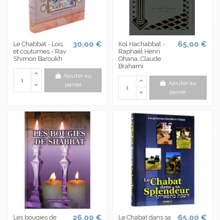
30,00 €
65,00 €
Le Chabbat - Lois
Kol Hachabbat -
et coutumes - Rav
Raphaël Henri
Shimon Baroukh
Ohana, Claude
Brahami
Ajouter au
Ajouter au
panier
panier
26,00 €
65,00 €
Les bougies de
Le Chabat dans sa