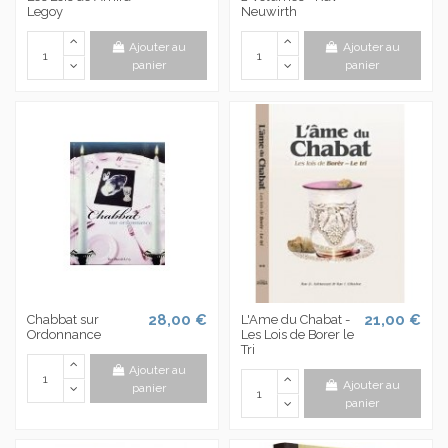
Legoy
Neuwirth
Ajouter au
Ajouter au
panier
panier
28,00 €
21,00 €
Chabbat sur
L'Ame du Chabat -
Ordonnance
Les Lois de Borer le
Tri
Ajouter au
Ajouter au
panier
panier