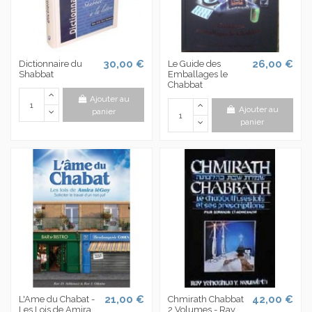
30,00 €
26,00 €
Dictionnaire du
Le Guide des
Shabbat
Emballages le
Chabbat
Ajouter au
Ajouter au
panier
panier
21,00 €
42,00 €
L'Ame du Chabat -
Chmirath Chabbat
Les Lois de Amira
2 Volumes - Rav