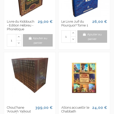
29,00 €
26,00 €
Livre du Kiddouch
Le Livre Juif du
- Edition Hébreu -
Pourquoi? Tome 1
Phonétique
Ajouter au
Ajouter au
panier
panier
399,00 €
24,00 €
Choul'hane
Allons accueillir le
'Aroukh Yalkout
Chabbath