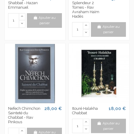
Shabbat - Hazan
Splendeur 2
Emmanuel
Tomes - Rav
Avraham Haïm
Hadès
Ajouter au
panier
Ajouter au
panier
28,00 €
18,00 €
Nefech Chimchon
Itouré Halakha
Sainteté du
Chabbat
Chabbat - Rav
Pinkous
Ajouter au
panier
Ajouter au