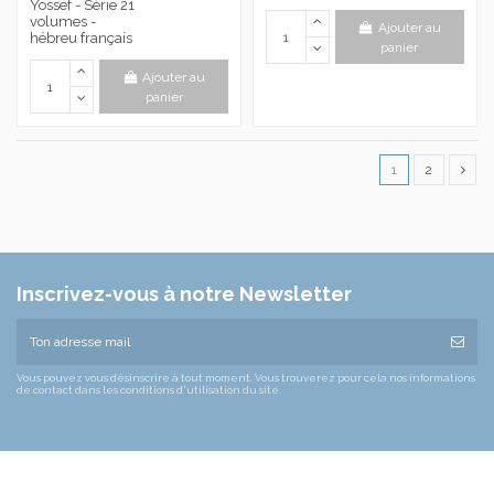
Yossef - Série 21
volumes -
Ajouter au
hébreu français
panier
Ajouter au
panier
1
2
Inscrivez-vous à notre Newsletter
Vous pouvez vous désinscrire à tout moment. Vous trouverez pour cela nos informations
de contact dans les conditions d'utilisation du site.