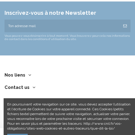
Inscrivez-vous à notre Newsletter
Vous pouvez vous désinscrire à tout moment. Vous trouverez pour cela nos informations
de contact dans les conditions d'utilisation du site.
Nos liens
Contact us
En poursuivant votre navigation sur ce site, vous devez accepter l’utilisation
et l'écriture de Cookies sur votre appareil connecté. Ces Cookies (petits
fichiers texte) permettent de suivre votre navigation, actualiser votre panier,
vous reconnaitre lors de votre prochaine visite et sécuriser votre connexion.
Pour en savoir plus et paramétrer les traceurs: http://www.cnil.fr/vos-
obligations/sites-web-cookies-et-autres-traceurs/que-dit-la-loi/