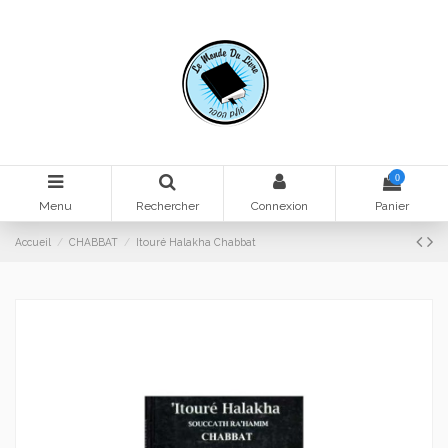
0
Menu
Rechercher
Connexion
Panier
Accueil
CHABBAT
Itouré Halakha Chabbat