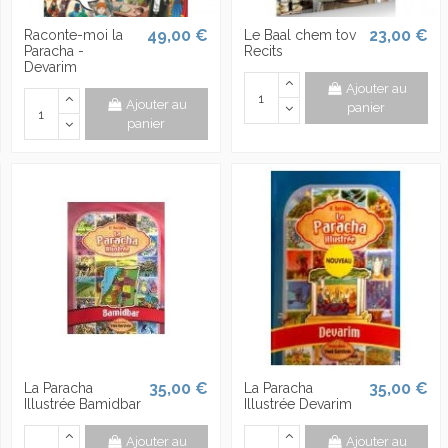
49,00 €
23,00 €
Raconte-moi la
Le Baal chem tov
Paracha -
Recits
Devarim
Ajouter au
Ajouter au
panier
panier
35,00 €
35,00 €
La Paracha
La Paracha
Illustrée Bamidbar
Illustrée Devarim
Ajouter au
Ajouter au