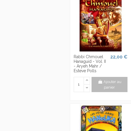
22,00 €
Rabbi Chmouel
Hanaguid - Vol. II
- Aryeh Mahr /
Esteve Polls
Ajouter au
panier