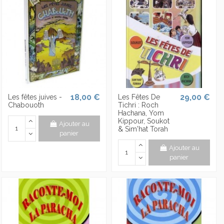
18,00 €
29,00 €
Les fêtes juives -
Les Fêtes De
Chabouoth
Tichri : Roch
Hachana, Yom
Kippour, Soukot
Ajouter au
& Sim'hat Torah
panier
Ajouter au
panier