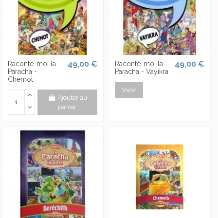
49,00 €
49,00 €
Raconte-moi la
Raconte-moi la
Paracha -
Paracha - Vayikra
Chemot
View
Ajouter au
panier