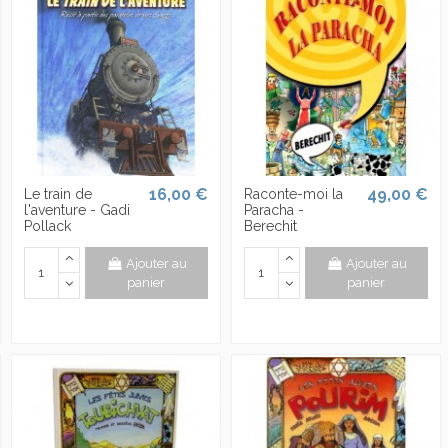
16,00 €
49,00 €
Le train de
Raconte-moi la
l'aventure - Gadi
Paracha -
Pollack
Berechit
Ajouter au
Ajouter au
panier
panier