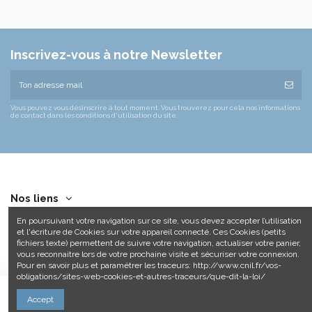
Inscrivez-vous à notre Newsletter
Vous pouvez vous désinscrire à tout moment. Vous trouverez pour cela nos informations
de contact dans les conditions d'utilisation du site.
Nos liens
En poursuivant votre navigation sur ce site, vous devez accepter l’utilisation
Contact us
et l'écriture de Cookies sur votre appareil connecté. Ces Cookies (petits
fichiers texte) permettent de suivre votre navigation, actualiser votre panier,
vous reconnaitre lors de votre prochaine visite et sécuriser votre connexion.
Pour en savoir plus et paramétrer les traceurs: http://www.cnil.fr/vos-
obligations/sites-web-cookies-et-autres-traceurs/que-dit-la-loi/
Ajouter au panier
Accept