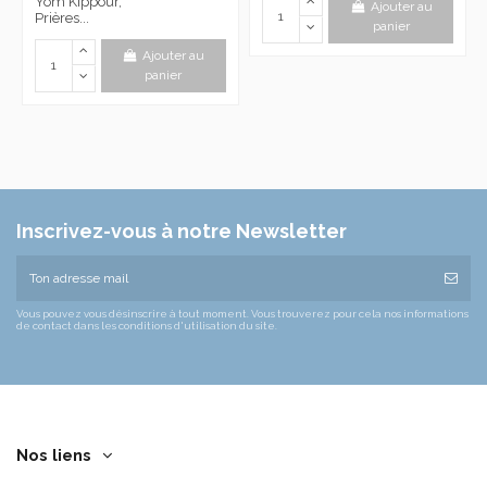
Yom Kippour,
Ajouter au
Prières...
panier
Ajouter au
panier
Inscrivez-vous à notre Newsletter
Vous pouvez vous désinscrire à tout moment. Vous trouverez pour cela nos informations
de contact dans les conditions d'utilisation du site.
Nos liens