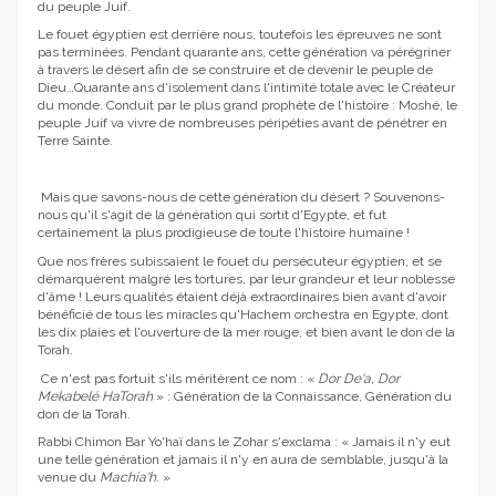
du peuple Juif.
Le fouet égyptien est derrière nous, toutefois les épreuves ne sont
pas terminées. Pendant quarante ans, cette génération va pérégriner
à travers le désert afin de se construire et de devenir le peuple de
Dieu…Quarante ans d'isolement dans l'intimité totale avec le Créateur
du monde. Conduit par le plus grand prophète de l'histoire : Moshé, le
peuple Juif va vivre de nombreuses péripéties avant de pénétrer en
Terre Sainte.
Mais que savons-nous de cette génération du désert ? Souvenons-
nous qu'il s'agit de la génération qui sortit d'Egypte, et fut
certainement la plus prodigieuse de toute l'histoire humaine !
Que nos frères subissaient le fouet du persécuteur égyptien, et se
démarquèrent malgré les tortures, par leur grandeur et leur noblesse
d'âme ! Leurs qualités étaient déjà extraordinaires bien avant d'avoir
bénéficié de tous les miracles qu'Hachem orchestra en Egypte, dont
les dix plaies et l'ouverture de la mer rouge, et bien avant le don de la
Torah.
Ce n'est pas fortuit s'ils méritèrent ce nom : «
Dor De'a, Dor
Mekabelé HaTorah
» : Génération de la Connaissance, Génération du
don de la Torah.
Rabbi Chimon Bar Yo'haï dans le Zohar s'exclama : « Jamais il n'y eut
une telle génération et jamais il n'y en aura de semblable, jusqu'à la
venue du
Machia'h
. »