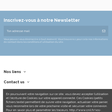
Inscrivez-vous à notre Newsletter
Vous pouvez vous désinscrire à tout moment. Vous trouverez pour cela nos informations
de contact dans les conditions d'utilisation du site.
Nos liens
Contact us
En poursuivant votre navigation sur ce site, vous devez accepter l’utilisation
et l'écriture de Cookies sur votre appareil connecté. Ces Cookies (petits
fichiers texte) permettent de suivre votre navigation, actualiser votre panier,
vous reconnaitre lors de votre prochaine visite et sécuriser votre connexion.
Pour en savoir plus et paramétrer les traceurs: http://www.cnil.fr/vos-