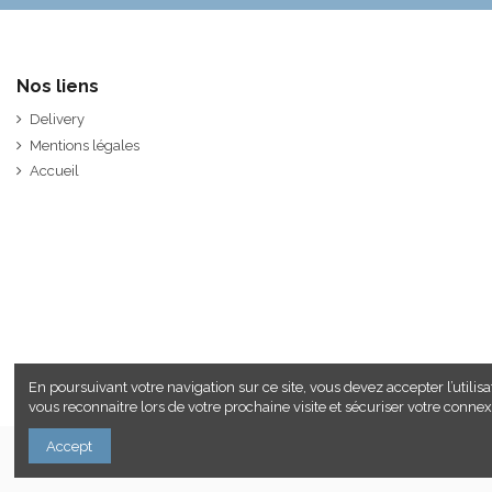
Nos liens
Delivery
Mentions légales
Accueil
En poursuivant votre navigation sur ce site, vous devez accepter l’utilisat
vous reconnaitre lors de votre prochaine visite et sécuriser votre conne
Accept