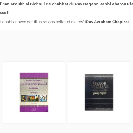
l'han Aroukh al Bichoul Bé chabbat
du
Rav Hagaon Rabbi Aharon Pfe
ssef
)
 chabbat avec des illustrations belles et claires
"
(
Rav Avraham Chapira
)