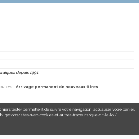
ébraiques depuis 1991
culiers...
Arrivage permanent de nouveaux titres
ichiers texte) permettent de suivre votre navigation, actualiser votre panier,
-obligations/sites-web-cookies-et-autres-traceurs/que-dit-la-loi/