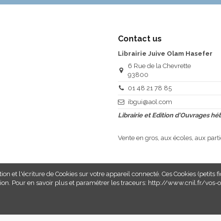
Contact us
Librairie Juive Olam Hasefer
6 Rue de la Chevrette
93800
01 48 21 78 85
ibgui@aol.com
Librairie et Edition d'Ouvrages h
Vente en gros, aux écoles, aux parti
ion et l'écriture de Cookies sur votre appareil connecté. Ces Cookies (petits f
xion. Pour en savoir plus et paramétrer les traceurs: http://www.cnil.fr/vos