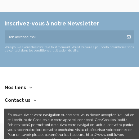
Inscrivez-vous à notre Newsletter
Vous pouvez vous désinscrire à tout moment. Vous trouverez pour cela nos informations
de contact dans les conditions d'utilisation du site.
Nos liens
Contact us
En poursuivant votre navigation sur ce site, vous devez accepter l’utilisation
et l'écriture de Cookies sur votre appareil connecté. Ces Cookies (petits
fichiers texte) permettent de suivre votre navigation, actualiser votre panier,
vous reconnaitre lors de votre prochaine visite et sécuriser votre connexion.
Pour en savoir plus et paramétrer les traceurs: http://www.cnil.fr/vos-