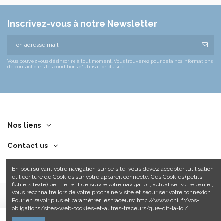
Inscrivez-vous à notre Newsletter
Vous pouvez vous désinscrire à tout moment. Vous trouverez pour cela nos informations
de contact dans les conditions d'utilisation du site.
Nos liens
Contact us
En poursuivant votre navigation sur ce site, vous devez accepter l’utilisation
et l'écriture de Cookies sur votre appareil connecté. Ces Cookies (petits
fichiers texte) permettent de suivre votre navigation, actualiser votre panier,
vous reconnaitre lors de votre prochaine visite et sécuriser votre connexion.
Pour en savoir plus et paramétrer les traceurs: http://www.cnil.fr/vos-
obligations/sites-web-cookies-et-autres-traceurs/que-dit-la-loi/