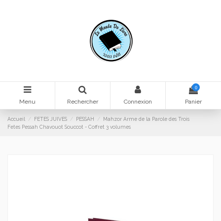
0
Menu
Rechercher
Connexion
Panier
Accueil
FETES JUIVES
PESSAH
Mahzor Arme de la Parole des Trois
Fetes Pessah Chavouot Souccot - Coffret 3 volumes