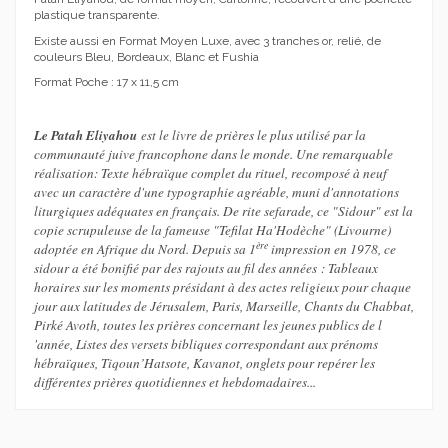
plastique transparente.
Existe aussi en Format Moyen Luxe, avec 3 tranches or, relié, de
couleurs Bleu, Bordeaux, Blanc et Fushia
Format Poche : 17 x 11,5 cm
Le Patah Eliyahou
est le
livre de prières le plus utilisé par la
communauté juive francophone dans le monde. Une remarquable
réalisation: Texte hébraïque complet du rituel, recomposé à neuf
avec un caractère d'une typographie agréable, muni d'annotations
liturgiques adéquates en français. De rite sefarade, ce "Sidour" est la
copie scrupuleuse de la fameuse "Tefilat Ha'Hodèche" (Livourne)
ère
adoptée en Afrique du Nord. Depuis sa 1
impression en 1978, ce
sidour a été bonifié par des rajouts au fil des années : Tableaux
horaires sur les moments présidant à des actes religieux pour chaque
jour aux latitudes de Jérusalem, Paris, Marseille, Chants du Chabbat,
Pirké Avoth, toutes les prières concernant les jeunes publics de l
'année, Listes des versets bibliques correspondant aux prénoms
hébraïques, Tiqoun’Hatsote, Kavanot, onglets pour repérer les
différentes prières quotidiennes et hebdomadaires...