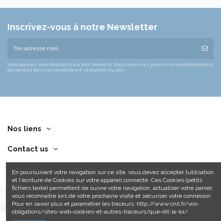
Inscrivez-vous à notre Newsletter
Vous pouvez vous désinscrire à tout moment. Vous trouverez pour cela nos informations
de contact dans les conditions d'utilisation du site.
Nos liens
Contact us
En poursuivant votre navigation sur ce site, vous devez accepter l’utilisation
et l'écriture de Cookies sur votre appareil connecté. Ces Cookies (petits
fichiers texte) permettent de suivre votre navigation, actualiser votre panier,
vous reconnaitre lors de votre prochaine visite et sécuriser votre connexion.
Pour en savoir plus et paramétrer les traceurs: http://www.cnil.fr/vos-
obligations/sites-web-cookies-et-autres-traceurs/que-dit-la-loi/