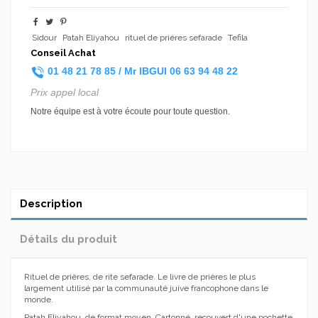
Sidour
Patah Eliyahou
rituel de prières sefarade
Tefila
Conseil Achat
01 48 21 78 85 /
Mr IBGUI
06 63 94 48 22
Prix appel local
Notre équipe est à votre écoute pour toute question.
Description
Détails du produit
Rituel de prières, de rite sefarade. Le livre de prières le plus
largement utilisé par la communauté juive francophone dans le
monde.
Patah Eliyahou, de format moyen, Cartonné, recouvert d'une pochette