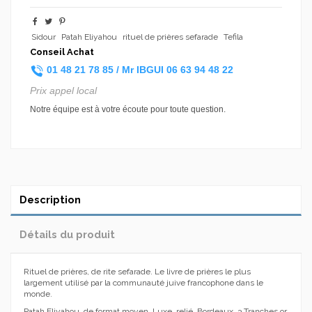
Sidour
Patah Eliyahou
rituel de prières sefarade
Tefila
Conseil Achat
01 48 21 78 85 /
Mr IBGUI
06 63 94 48 22
Prix appel local
Notre équipe est à votre écoute pour toute question.
Description
Détails du produit
Rituel de prières, de rite sefarade. Le livre de prières le plus
largement utilisé par la communauté juive francophone dans le
monde.
Patah Eliyahou, de format moyen, Luxe, relié, Bordeaux, 3 Tranches or,