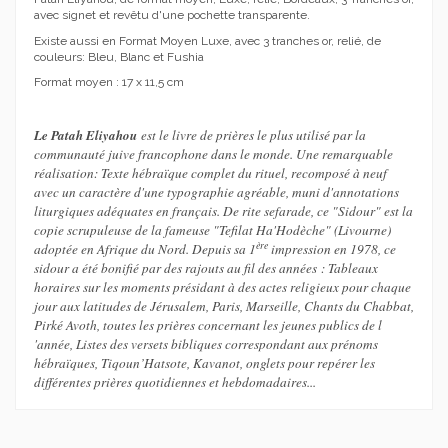
avec signet et revêtu d'une pochette transparente.
Existe aussi en Format Moyen Luxe, avec 3 tranches or, relié, de
couleurs: Bleu, Blanc et Fushia
Format moyen : 17 x 11,5 cm
Le Patah Eliyahou
est le
livre de prières le plus utilisé par la
communauté juive francophone dans le monde. Une remarquable
réalisation: Texte hébraïque complet du rituel, recomposé à neuf
avec un caractère d'une typographie agréable, muni d'annotations
liturgiques adéquates en français. De rite sefarade, ce "Sidour" est la
copie scrupuleuse de la fameuse "Tefilat Ha'Hodèche" (Livourne)
ère
adoptée en Afrique du Nord. Depuis sa 1
impression en 1978, ce
sidour a été bonifié par des rajouts au fil des années : Tableaux
horaires sur les moments présidant à des actes religieux pour chaque
jour aux latitudes de Jérusalem, Paris, Marseille, Chants du Chabbat,
Pirké Avoth, toutes les prières concernant les jeunes publics de l
'année, Listes des versets bibliques correspondant aux prénoms
hébraïques, Tiqoun’Hatsote, Kavanot, onglets pour repérer les
différentes prières quotidiennes et hebdomadaires...