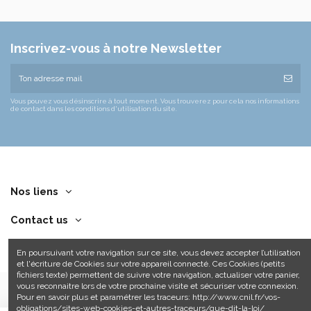
Inscrivez-vous à notre Newsletter
Vous pouvez vous désinscrire à tout moment. Vous trouverez pour cela nos informations
de contact dans les conditions d'utilisation du site.
Nos liens
Contact us
En poursuivant votre navigation sur ce site, vous devez accepter l’utilisation
et l'écriture de Cookies sur votre appareil connecté. Ces Cookies (petits
fichiers texte) permettent de suivre votre navigation, actualiser votre panier,
vous reconnaitre lors de votre prochaine visite et sécuriser votre connexion.
Pour en savoir plus et paramétrer les traceurs: http://www.cnil.fr/vos-
obligations/sites-web-cookies-et-autres-traceurs/que-dit-la-loi/