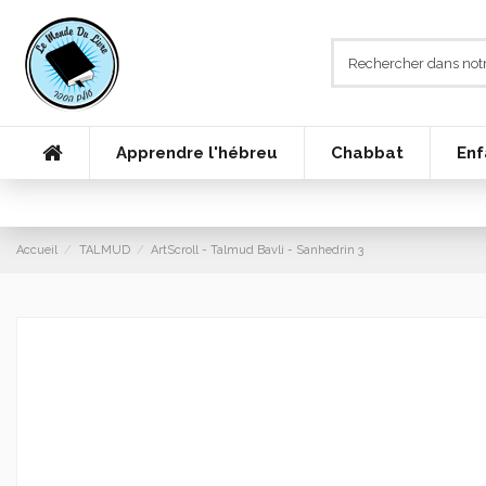
Apprendre l'hébreu
Chabbat
Enf
Accueil
TALMUD
ArtScroll - Talmud Bavli - Sanhedrin 3