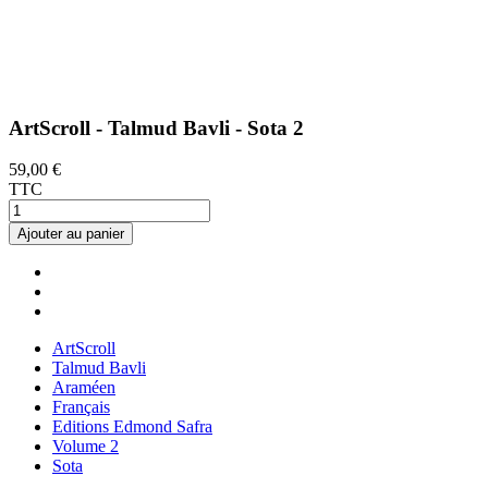
ArtScroll - Talmud Bavli - Sota 2
59,00 €
TTC
Ajouter au panier
ArtScroll
Talmud Bavli
Araméen
Français
Editions Edmond Safra
Volume 2
Sota