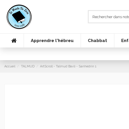
Apprendre l'hébreu
Chabbat
Enf
Accueil
TALMUD
ArtScroll - Talmud Bavli - Sanhedrin 1