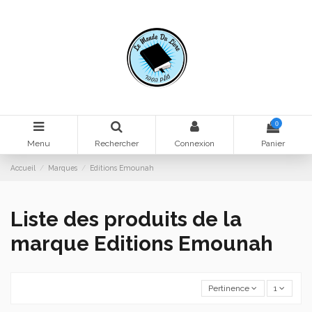
0
Menu
Rechercher
Connexion
Panier
Accueil
Marques
Editions Emounah
Liste des produits de la
marque Editions Emounah
Pertinence
1