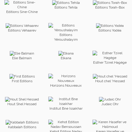
Éditions Tehila
Editions Torah-Box
Editions Sine-Chine
Editions Véhaarev
Editions Yodéa
Editions
Yéroushalayim
Elie Balmain
Elkana
Esther Tzirel Hagège
First Editions
Hout chel 'Hessed
Horizons Nouveaux
Hout Shel Hessed
Judaic Ohr
Institut Bne Issakhar
Kabbalah Editions
Kehot Edition Nadav
Keren Hasefer ve