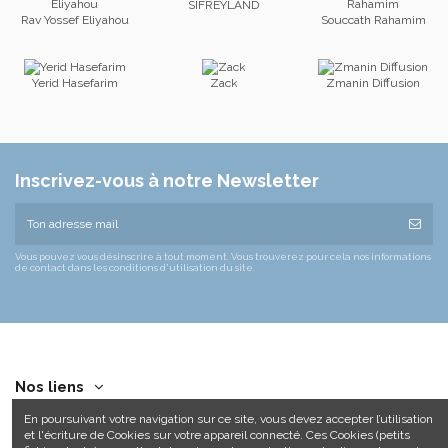
SIFREYLAND
Rav Yossef Eliyahou
Souccath Rahamim
Yerid Hasefarim
Zack
Zmanin Diffusion
Inscrivez-vous à notre Newsletter
Vous pouvez vous désinscrire à tout moment. Vous trouverez pour cela nos informations
de contact dans les conditions d'utilisation du site.
Nos liens
En poursuivant votre navigation sur ce site, vous devez accepter l’utilisation
Contact us
et l'écriture de Cookies sur votre appareil connecté. Ces Cookies (petits