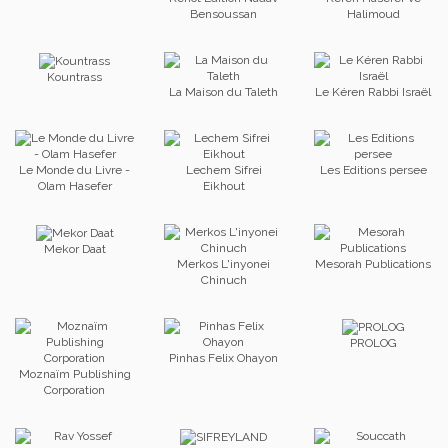
Bensoussan
Halimoud
Kountrass
La Maison du Taleth
Le Kéren Rabbi Israël
Le Monde du Livre -
Lechem Sifrei
Les Editions persee
Olam Hasefer
Eikhout
Mekor Daat
Merkos L'inyonei
Mesorah Publications
Chinuch
PROLOG
Pinhas Felix Ohayon
Moznaïm Publishing
Corporation