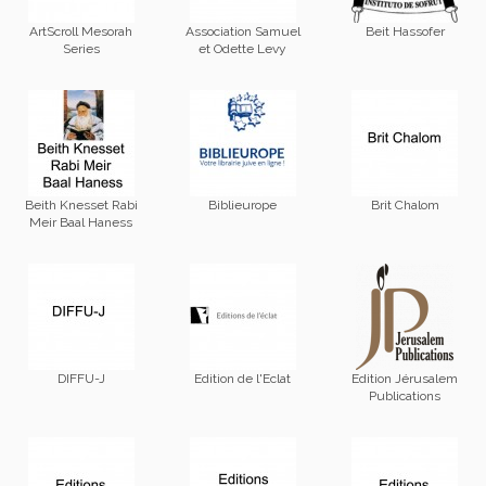
ArtScroll Mesorah
Association Samuel
Beit Hassofer
Series
et Odette Levy
Beith Knesset Rabi
Biblieurope
Brit Chalom
Meir Baal Haness
DIFFU-J
Edition de l'Eclat
Edition Jérusalem
Publications