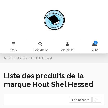
0
Menu
Rechercher
Connexion
Panier
Accueil
Marques
Hout Shel Hessed
Liste des produits de la
marque Hout Shel Hessed
Pertinence
1