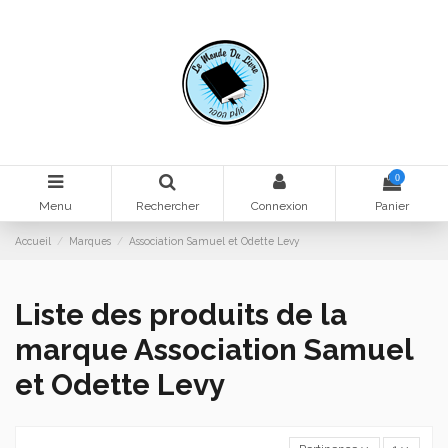
0
Menu
Rechercher
Connexion
Panier
Accueil
Marques
Association Samuel et Odette Levy
Liste des produits de la
marque Association Samuel
et Odette Levy