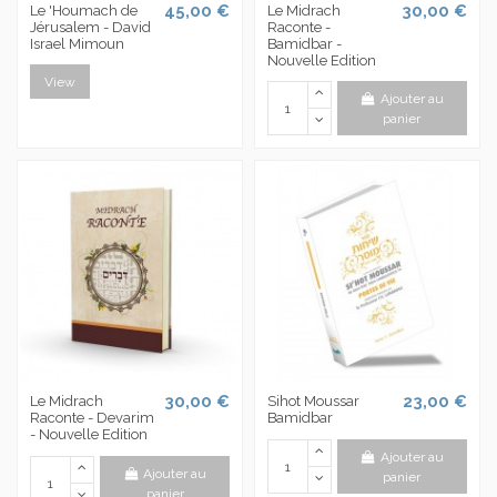
45,00 €
30,00 €
Le 'Houmach de
Le Midrach
Jérusalem - David
Raconte -
Israel Mimoun
Bamidbar -
Nouvelle Edition
View
Ajouter au
panier
30,00 €
23,00 €
Le Midrach
Sihot Moussar
Raconte - Devarim
Bamidbar
- Nouvelle Edition
Ajouter au
Ajouter au
panier
panier