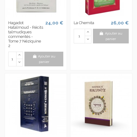
24,00 €
26,00 €
Hagadot
La Chemita
Hatalmoud - Récits
talmudiques
Ajouter au
commentés -
panier
Tome 7 Néziquine
2
Ajouter au
panier