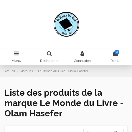
0
Menu
Rechercher
Connexion
Panier
Accueil
Marques
Le Monde du Livre - Olam Hasefer
Liste des produits de la
marque Le Monde du Livre -
Olam Hasefer