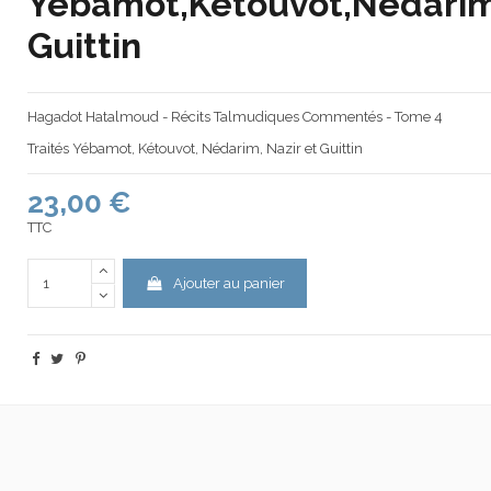
Yébamot,Kétouvot,Nédarim
Guittin
Hagadot Hatalmoud - Récits Talmudiques Commentés - Tome 4
Traités Yébamot, Kétouvot, Nédarim, Nazir et Guittin
23,00 €
TTC
Ajouter au panier