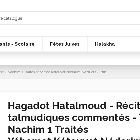
ants - Scolaire
Fêtes Juives
Halakha
 4 Nachim 1 Traités Yébamot,Kétouvot,Nédarim,Nazir et Guittin
Hagadot Hatalmoud - Réci
talmudiques commentés -
Nachim 1 Traités