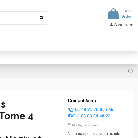
Panier
Vide
Connexion
ts
Conseil Achat
01 48 21 78 85 /
Mr
 Tome 4
IBGUI
06 63 94 48 22
Prix appel local
Notre équipe est à votre écoute