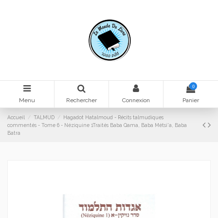
0
Menu
Rechercher
Connexion
Panier
Accueil
TALMUD
Hagadot Hatalmoud - Récits talmudiques
commentés - Tome 6 - Néziquine 1Traités Baba Qama, Baba Métsi'a, Baba
Batra