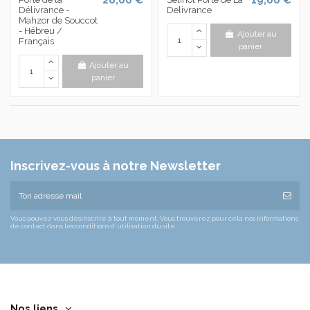
Délivrance -
Delivrance
Mahzor de Souccot
- Hébreu /
Ajouter au
Français
panier
Ajouter au
panier
Inscrivez-vous à notre Newsletter
Vous pouvez vous désinscrire à tout moment. Vous trouverez pour cela nos informations
de contact dans les conditions d'utilisation du site.
Nos liens