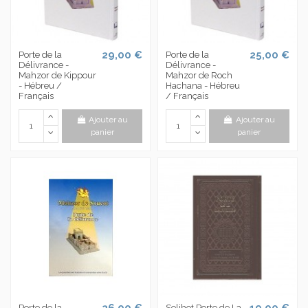
29,00 €
25,00 €
Porte de la
Porte de la
Délivrance -
Délivrance -
Mahzor de Kippour
Mahzor de Roch
- Hébreu /
Hachana - Hébreu
Français
/ Français
Ajouter au
Ajouter au
panier
panier
26,00 €
19,00 €
Porte de la
Selihot Porte de La