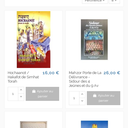
Pertinence
8
16,00 €
26,00 €
Hochaanot /
Mahzor Porte de La
Hakafot de Simhat
Délivrance -
Torah
Sidour des 4
Jeûnes et du 9 Av
Ajouter au
Ajouter au
panier
panier