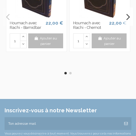
22,00 €
22,00 €
Houmach avec
Houmach avec
Rachi - Bamidbar
Rachi - Chemot
Ajouter au
Ajouter au
panier
panier
Inscrivez-vous à notre Newsletter
Vous pouvez vous désinscrire à tout moment. Vous trouverez pour cela nos informations