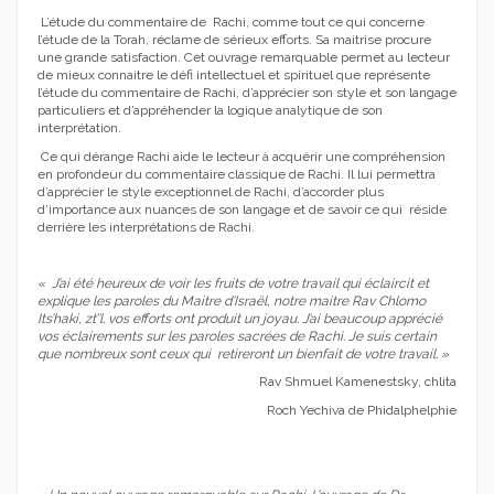
L’étude du commentaire de Rachi, comme tout ce qui concerne
l’étude de la Torah, réclame de sérieux efforts. Sa maitrise procure
une grande satisfaction. Cet ouvrage remarquable permet au lecteur
de mieux connaitre le défi intellectuel et spirituel que représente
l’étude du commentaire de Rachi, d’apprécier son style et son langage
particuliers et d’appréhender la logique analytique de son
interprétation.
Ce qui dérange Rachi aide le lecteur à acquérir une compréhension
en profondeur du commentaire classique de Rachi. Il lui permettra
d’apprécier le style exceptionnel de Rachi, d’accorder plus
d’importance aux nuances de son langage et de savoir ce qui réside
derrière les interprétations de Rachi.
« J’ai été heureux de voir les fruits de votre travail qui éclaircit et
explique les paroles du Maitre d’Israël, notre maitre Rav Chlomo
Its’haki, zt’’l. vos efforts ont produit un joyau. J’ai beaucoup apprécié
vos éclairements sur les paroles sacrées de Rachi. Je suis certain
que nombreux sont ceux qui retireront un bienfait de votre travail. »
Rav Shmuel Kamenestsky, chlita
Roch Yechiva de Phidalphelphie