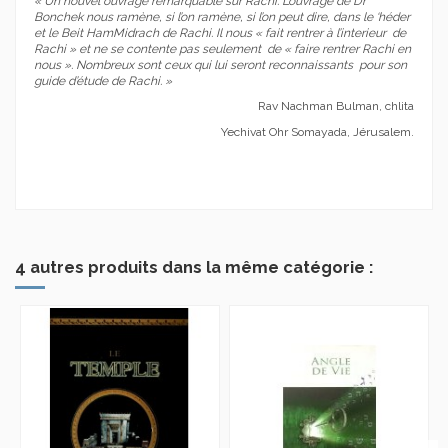
« Un nouvel ouvrage remarquable sur Rachi. L’ouvrage de Dr
Bonchek nous ramène, si l’on ramène, si l’on peut dire, dans le ‘héder
et le Beit HamMidrach de Rachi. Il nous « fait rentrer à l’interieur de
Rachi » et ne se contente pas seulement de « faire rentrer Rachi en
nous ». Nombreux sont ceux qui lui seront reconnaissants pour son
guide d’étude de Rachi. »
Rav Nachman Bulman, chlita
Yechivat Ohr Somayada, Jérusalem.
4 autres produits dans la même catégorie :