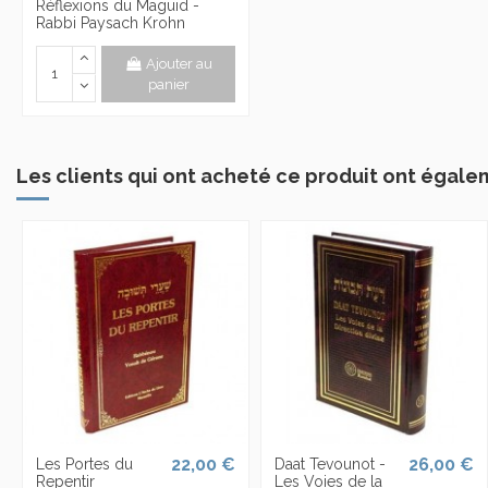
Réflexions du Maguid -
Rabbi Paysach Krohn
Ajouter au
panier
Les clients qui ont acheté ce produit ont égale
22,00 €
26,00 €
Les Portes du
Daat Tevounot -
Repentir
Les Voies de la