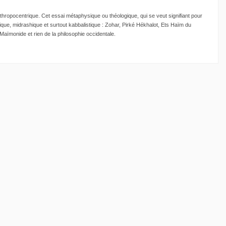
hropocentrique. Cet essai métaphysique ou théologique, qui se veut signifiant pour
dique, midrashique et surtout kabbalistique : Zohar, Pirké Hékhalot, Ets Haïm du
Maïmonide et rien de la philosophie occidentale.