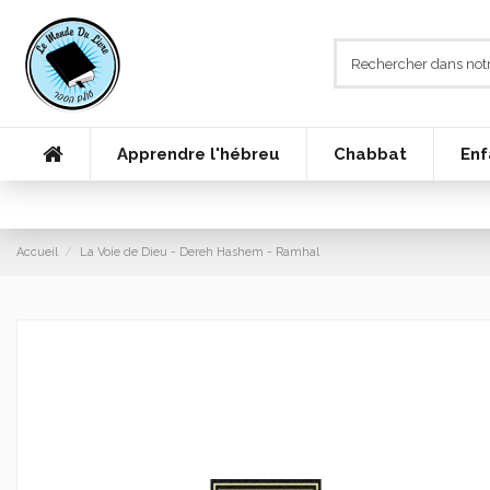
Apprendre l'hébreu
Chabbat
Enf
Accueil
La Voie de Dieu - Dereh Hashem - Ramhal