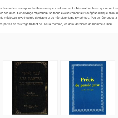
achem reflète une approche théocentrique, contrairement à Messilat Yecharim qui se veut ant
prouver ses dires. Cet ouvrage majestueux se fonde exclusivement sur l'exégèse biblique, talmu
ie médiévale juive inspirée d'Aristote et du néo-platonisme n'y pénètre. Peu de références à 
parties de l'ouvrage traitent de Dieu à l'homme, les deux dernières de l'homme à Dieu.