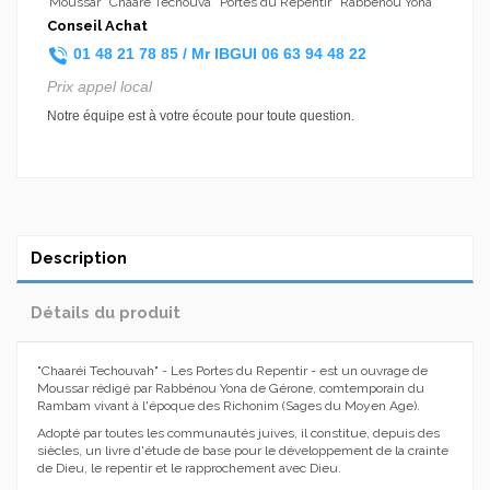
Moussar
Chaaré Techouva
Portes du Repentir
Rabbénou Yona
Conseil Achat
01 48 21 78 85 /
Mr IBGUI
06 63 94 48 22
Prix appel local
Notre équipe est à votre écoute pour toute question.
Description
Détails du produit
"Chaaréi Techouvah" - Les Portes du Repentir - est un ouvrage de
Moussar rédigé par Rabbénou Yona de Gérone, comtemporain du
Rambam vivant à l'époque des Richonim (Sages du Moyen Age).
Adopté par toutes les communautés juives, il constitue, depuis des
siècles, un livre d'étude de base pour le développement de la crainte
de Dieu, le repentir et le rapprochement avec Dieu.