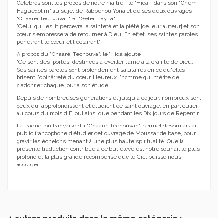
Célèbres sont les propos de notre maître - le 'Hida - dans son "Chem
Haguedolim" au sujet de Rabbénou Yona et de ses deux ouvrages :
"Chaaréi Techouvah" et "Séfer Hayira" :
"Celui qui les lit percevra la sainteté et la piété [de leur auteur] et son
cœur s'empressera de retourner à Dieu. En effet, ses saintes paroles
pénètrent le cœur et l'éclairent".
A propos du "Chaaréi Techouva", le 'Hida ajoute :
"Ce sont des 'portes' destinées à éveiller l'âme à la crainte de Dieu.
Ses saintes paroles sont profondément salutaires en ce qu'elles
brisent l'opinâtreté du cœur. Heureux l'homme qui mérite de
s'adonner chaque jour à son étude".
Depuis de nombreuses générations et jusqu'à ce jour, nombreux sont
ceux qui approfondissent et étudient ce saint ouvrage, en particulier
au cours du mois d'Elloul ainsi que pendant les Dix jours de Repentir.
La traduction française du "Chaaréi Techouvah" permet désormais au
public francophone d'étudier cet ouvrage de Moussar de base, pour
gravir les échelons menant à une plus haute spiritualité. Que la
présente traduction contribue à ce but élevé est notre souhait le plus
profond et la plus grande récompense que le Ciel puisse nous
accorder.