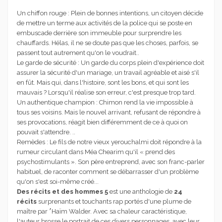
Un chiffon rouge : Plein de bonnes intentions, un citoyen décide
de mettre un terme aux activités de la police qui se poste en
embuscade derrière son immeuble pour sur­prendre les
chauffards. Hélas, il ne se doute pas que les choses, parfois, se
passent tout autrement qu'on le voudrait..
Le garde de sécurité : Un garde du corps plein d'expérience doit
assurer la sécurité d'un mariage, un travail agréable et aisé s'il
en fût. Mais qui, dans l'histoire, sont les bons, et qui sont les
mauvais ? Lorsqu'il réalise son erreur, c'est presque trop tard.
Un authentique champion : Chimon rend la vie impossible à
tous ses voisins. Mais le nouvel arri­vant, refusant de répondre à
ses provocations, réagit bien différem­ment de ce à quoi on
pouvait s'attendre. ..
Remèdes : Le fils de notre vieux yerouchalmi doit répondre à la
rumeur circulant dans Méa Chearim qu'il « prend des
psychostimulants ». Son père entreprend, avec son franc-parler
habituel, de raconter comment se débarrasser d'un pro­blème
qu'on s'est soi-même créé...
Des récits et des hommes 5
est une anthologie de
24
récits
surprenants et touchants rap portés d'une plume de
maître par ׳Haïm Walder. Avec sa chaleur caractéristique,
l'auteur brosse le portrait de ces divers personnages, avec leur