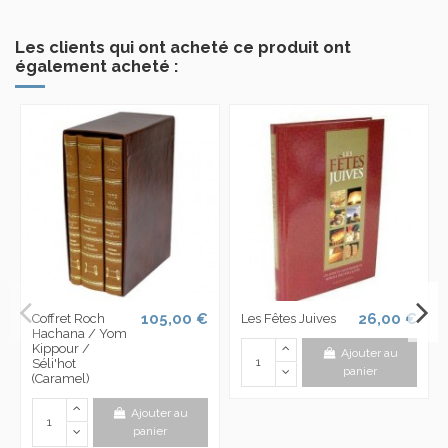
Les clients qui ont acheté ce produit ont
également acheté :
105,00 €
26,00 €
Coffret Roch
Les Fêtes Juives
Hachana / Yom
Kippour /
Ajouter au
Séli'hot
panier
(Caramel)
Ajouter au
panier