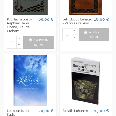
65,00 €
18,00 €
Kol Hachabbat -
Lehodot ou Lehalel
Raphaël Henri
- Rabbi Ouri Levy
Ohana, Claude
Brahami
Ajouter au
panier
Ajouter au
panier
20,00 €
15,00 €
Les secrets du
Birkath Kohanim
Kadich