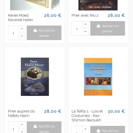
26,00 €
28,00 €
Keriei Moed
Prier avec feu 2
Kavanat Halev
Ajouter au
Ajouter au
panier
panier
28,00 €
30,00 €
Prier auprès du
La Tefila 1 - Lois et
Hafets Haim
Coutumes - Rav
Shimon Baroukh
Ajouter au
Ajouter au
panier