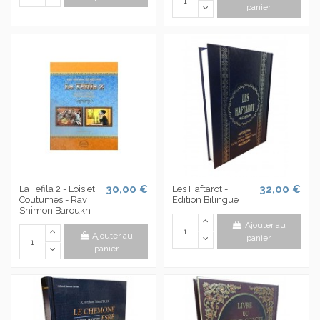
panier
30,00 €
32,00 €
La Tefila 2 - Lois et
Les Haftarot -
Coutumes - Rav
Edition Bilingue
Shimon Baroukh
Ajouter au
Ajouter au
panier
panier