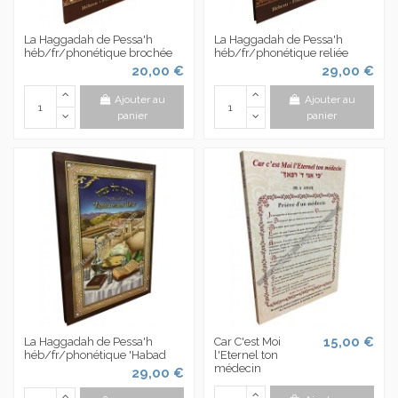
La Haggadah de Pessa'h
La Haggadah de Pessa'h
héb/fr/phonétique brochée
héb/fr/phonétique reliée
20,00 €
29,00 €
Ajouter au
Ajouter au
panier
panier
15,00 €
La Haggadah de Pessa'h
Car C'est Moi
héb/fr/phonétique 'Habad
l'Eternel ton
médecin
29,00 €