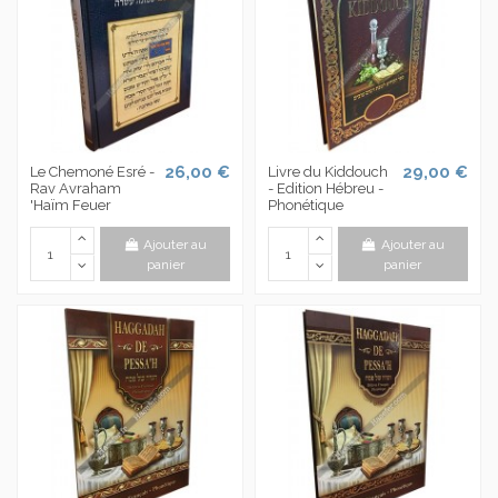
26,00 €
29,00 €
Le Chemoné Esré -
Livre du Kiddouch
Rav Avraham
- Edition Hébreu -
'Haïm Feuer
Phonétique
Ajouter au
Ajouter au
panier
panier