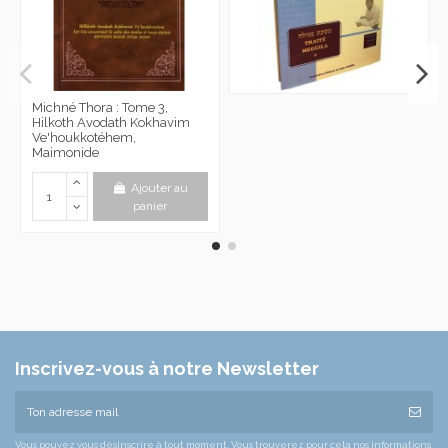
Michné Thora : Tome 3,
Hilkoth Avodath Kokhavim
Ve'houkkotéhem,
Maimonide
Ajouter au
panier
Inscrivez-vous à notre Newsletter
Vous pouvez vous désinscrire à tout moment. Vous trouverez pour cela nos informations